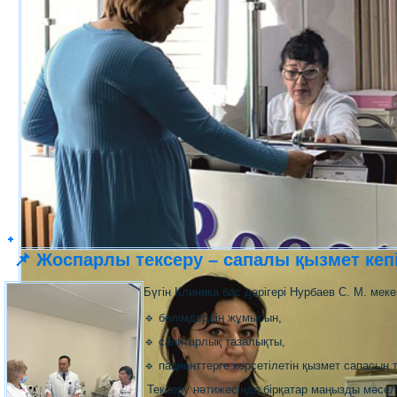
📌 Жоспарлы тексеру – сапалы қызмет кепі
Бүгін Клиника бас дәрігері Нурбаев С. М. мек
🔹 бөлімдердің жұмысын,
🔹 санитарлық тазалықты,
🔹 пациенттерге көрсетілетін қызмет сапасын т
Тексеру нәтижесінде бірқатар маңызды мәсе