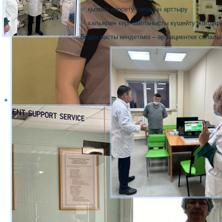
✅ қызмет көрсету сапасын арттыру
✅ халықпен кері байланысты күшейту жолдары
Біздің басты міндетіміз – әр пациентке сапал