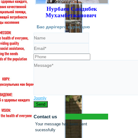
Нурбаев Сандибек
Мухамбетжанович
Бас дәрігерге сұрақ қою
Joomly
Send
Contact us
Your message has been sent
sucessfully