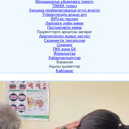
Медициналық ұйымдарға тіркелу
ТМККК тізбесі
Халыққа профилактикалық егуді жүргізу
Туберкулездің алдын алу
ВИЧ-ке тексеру
Дәрігерге дейін көмек
Паллиативтік көмек
Пациенттерге арналған ақпарат
Дәрігерлердің жұмыс кестесі
Скринингтік тексерулер
Скрининг
ПҚК және БҚ
Жаңалықтар
Хабарландырулар
Вакансия
Ақылы қызметтер
Байланыс