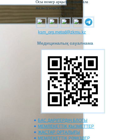
Осы номер арқылы алдын-ала
жазылуыңызға болады
↓ ↓ ↓
ksm_org.metod@zkmu.kz
Медициналық сауалнама
БАС ДАРІГЕРДІҢ БЛОГЫ
МЕМЛЕКЕТТІК ҚЫЗМЕТТЕР
ЖАСТАР ОРТАЛЫҒЫ
МЕМЛЕКЕТТІК РӘМІЗДЕР