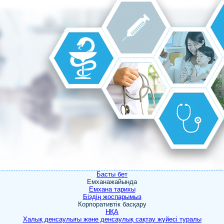
Басты бет
Емхана
жайында
Емхана тарихы
Біздің жоспарымыз
Корпоративтік басқару
НҚА
Халық денсаулығы және денсаулық сақтау жүйесі туралы