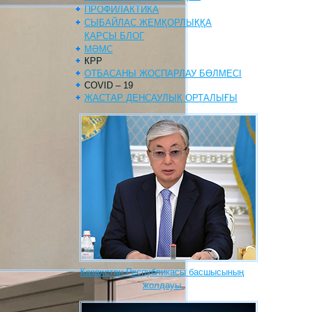
ПРОФИЛАКТИКА
СЫБАЙЛАС ЖЕМҚОРЛЫҚҚА
ҚАРСЫ БЛОГ
МӘМС
КРР
ОТБАСАНЫ ЖОСПАРЛАУ БӨЛМЕСІ
COVID – 19
ЖАСТАР ДЕНСАУЛЫҚ ОРТАЛЫҒЫ
Казахстан Республикасы басшысының
жолдауы