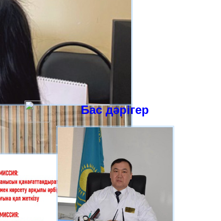
Бас дәрігер