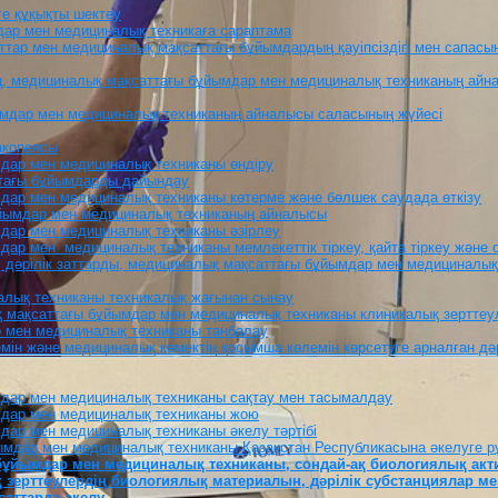
ге құқықты шектеу
мдар мен медициналық техникаға сараптама
заттар мен медициналық мақсаттағы бұйымдардың қауіпсіздігі мен сапасы
ың, медициналық мақсаттағы бұйымдар мен медициналық техниканың айн
йымдар мен медициналық техниканың айналысы саласының жүйесі
акопеясы
мдар мен медициналық техниканы өндіру
ттағы бұйымдарды дайындау
мдар мен медициналық техниканы көтерме және бөлшек саудада өткізу
бұйымдар мен медициналық техниканың айналысы
мдар мен медициналық техниканы әзірлеу
дар мен медициналық техниканы мемлекеттік тіркеу, қайта тіркеу және о
, дәрілік заттарды, медициналық мақсаттағы бұйымдар мен медициналық 
алық техниканы техникалық жағынан сынау
ық мақсаттағы бұйымдар мен медициналық техниканы клиникалық зерттеу
р мен медициналық техниканы таңбалау
өлемiн және медициналық көмектiң қосымша көлемiн көрсетуге арналған 
ымдар мен медициналық техниканы сақтау мен тасымалдау
ымдар мен медициналық техниканы жою
мдар мен медициналық техниканы әкелу тәртібі
йымдар мен медициналық техниканы Қазақстан Республикасына әкелуге рұ
ы бұйымдар мен медициналық техниканы, сондай-ақ биологиялық акт
қ зерттеулердің биологиялық материалын, дәрілік субстанциялар м
саттарда әкелу