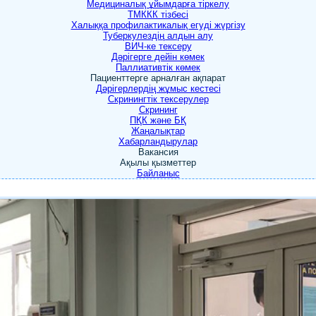
Медициналық ұйымдарға тіркелу
ТМККК тізбесі
Халыққа профилактикалық егуді жүргізу
Туберкулездің алдын алу
ВИЧ-ке тексеру
Дәрігерге дейін көмек
Паллиативтік көмек
Пациенттерге арналған ақпарат
Дәрігерлердің жұмыс кестесі
Скринингтік тексерулер
Скрининг
ПҚК және БҚ
Жаңалықтар
Хабарландырулар
Вакансия
Ақылы қызметтер
Байланыс