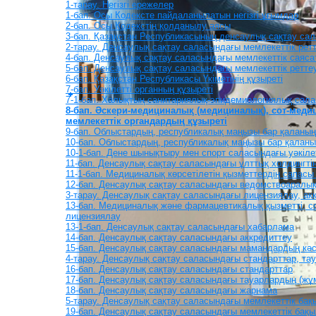
1-тарау. Негізгі ережелер
1-бап. Осы Кодексте пайдаланылатын негізгі ұғымдар
2-бап. Осы Кодекстің қолданылу аясы
3-бап. Қазақстан Республикасының денсаулық сақтау са
2-тарау. Денсаулық сақтау саласындағы мемлекеттік рет
4-бап. Денсаулық сақтау саласындағы мемлекеттік саяса
5-бап. Денсаулық сақтау саласындағы мемлекеттік реттеу
6-бап. Қазақстан Республикасы Үкіметінің құзыреті
7-бап. Уәкілетті органның құзыреті
7-1-бап. Халықтың санитариялық-эпидемиологиялық сала
8-бап. Әскери-медициналық (медициналық), сот-меди
мемлекеттік органдардың құзыреті
9-бап. Облыстардың, республикалық маңызы бар қаланың 
10-бап. Облыстардың, республикалық маңызы бар қаланың
10-1-бап. Дене шынықтыру мен спорт саласындағы уәкіле
11-бап. Денсаулық сақтау саласындағы ұлттық холдингт
11-1-бап. Медициналық көрсетілетін қызметтердің сапасы 
12-бап. Денсаулық сақтау саласындағы ведомствоаралық
3-тарау. Денсаулық сақтау саласындағы лицензиялау, ак
13-бап. Медициналық және фармацевтикалық қызметті, сон
лицензиялау
13-1-бап. Денсаулық сақтау саласындағы хабарлама
14-бап. Денсаулық сақтау саласындағы аккредиттеу
15-бап. Денсаулық сақтау саласындағы мамандардың кәсіп
4-тарау. Денсаулық сақтау саласындағы стандарттар, тау
16-бап. Денсаулық сақтау саласындағы стандарттар
17-бап. Денсаулық сақтау саласындағы тауарлардың (жұмы
18-бап. Денсаулық сақтау саласындағы жарнама
5-тарау. Денсаулық сақтау саласындағы мемлекеттік ба
19-бап. Денсаулық сақтау саласындағы мемлекеттік бақ