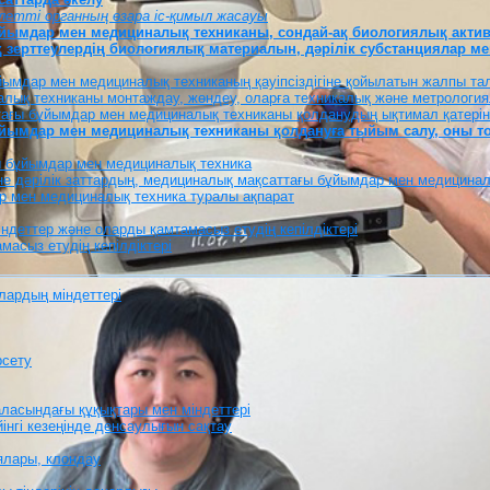
кілетті органның өзара іс-қимыл жасауы
бұйымдар мен медициналық техниканы, сондай-ақ биологиялық актив
қ зерттеулердің биологиялық материалын, дәрілік субстанциялар м
ұйымдар мен медициналық техниканың қауіпсіздігіне қойылатын жалпы та
лық техниканы монтаждау, жөндеу, оларға техникалық және метрология
тағы бұйымдар мен медициналық техниканы қолданудың ықтимал қатерінің
бұйымдар мен медициналық техниканы қолдануға тыйым салу, оны т
ғы бұйымдар мен медициналық техника
не дәрілік заттардың, медициналық мақсаттағы бұйымдар мен медицинал
ар мен медициналық техника туралы ақпарат
ндеттер және оларды қамтамасыз етудің кепілдіктері
асыз етудің кепілдіктері
лардың міндеттері
рсету
аласындағы құқықтары мен міндеттері
йінгі кезеңінде денсаулығын сақтау
ялары, клондау