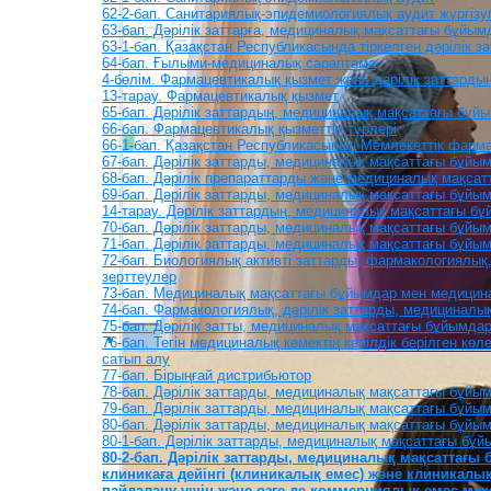
62-2-бап. Санитариялық-эпидемиологиялық аудит жүргізу
63-бап. Дәрілік заттарға, медициналық мақсаттағы бұйы
63-1-бап. Қазақстан Республикасында тіркелген дәрілік 
64-бап. Ғылыми-медициналық сараптама
4-бөлім. Фармацевтикалық қызмет және дәрілік заттард
13-тарау. Фармацевтикалық қызмет
65-бап. Дәрілік заттардың, медициналық мақсаттағы бұ
66-бап. Фармацевтикалық қызметтің түрлері
66-1-бап. Қазақстан Республикасының Мемлекеттік фарм
67-бап. Дәрілік заттарды, медициналық мақсаттағы бұйы
68-бап. Дәрілік препараттарды және медициналық мақса
69-бап. Дәрілік заттарды, медициналық мақсаттағы бұйы
14-тарау. Дәрілік заттардың, медициналық мақсаттағы 
70-бап. Дәрілік заттарды, медициналық мақсаттағы бұйы
71-бап. Дәрілік заттарды, медициналық мақсаттағы бұйым
72-бап. Биологиялық активті заттарды, фармакологиялық
зерттеулер
73-бап. Медициналық мақсаттағы бұйымдар мен медицин
74-бап. Фармакологиялық, дәрілік заттарды, медицинал
75-бап. Дәрілік затты, медициналық мақсаттағы бұйымда
76-бап. Тегiн медициналық көмектiң кепiлдiк берiлген к
сатып алу
77-бап. Бірыңғай дистрибьютор
78-бап. Дәрілік заттарды, медициналық мақсаттағы бұй
79-бап. Дәрілік заттарды, медициналық мақсаттағы бұй
80-бап. Дәрілік заттарды, медициналық мақсаттағы бұйы
80-1-бап. Дәрiлiк заттарды, медициналық мақсаттағы бұ
80-2-бап. Дәрілік заттарды, медициналық мақсаттағ
клиникаға дейінгі (клиникалық емес) және клиникалы
пайдалану үшін және өзге де коммерциялық емес мақ