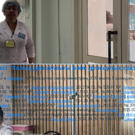
сі "Халық денсаулығы және денсаулық сақт
н
)
62-ө
Өкімімен
, ҚР Денсаулық сақтау министрінің 2009 жылғы 5 қазандағ
6.01. № 379-IV ҚР
Заңымен
(
бұр.ред.қара
); 2012.06.01. № 529-ІV ҚР
Заңым
13.02. № 553-IV ҚР
Заңымен
(
бұр.ред.қара
); 2013.21.05. № 95-V ҚР
Заңым
 ҚР
Заңымен
(
бұр.ред.қара
); 2012.10.07. № 36-V ҚР
Заңымен
(
бұр.ред.қара
.07. № 229-V ҚР
Заңымен
(
бұр.ред.қара
); 2014.29.09. № 239-V ҚР
Заңыме
.қара
); 2015.19.05. № 315-V ҚР
Заңымен
(
бұр.ред.қара
); 2015.29.10. № 3
(2016 ж. 1 қаңтардан бастап қолданысқа енгiзiлдi) (
бұр.ред.қара
); 2015.
V ҚР
Заңымен
(2018 ж. 1 қаңтардан бастап қолданысқа енгізілді) (
бұр.ред.
стап қолданысқа енгізілді) (
бұр.ред.қара
); 2018.24.05. № 156-VI ҚР
Заңы