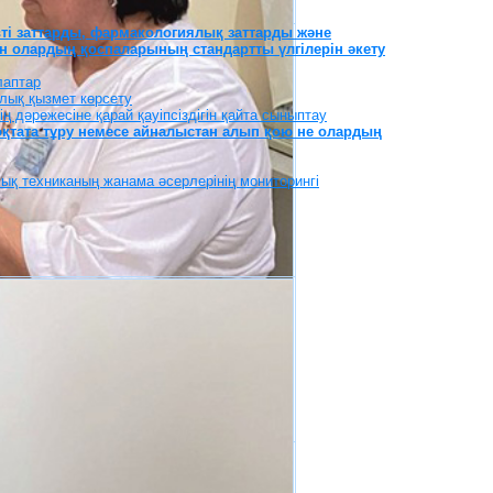
ті заттарды, фармакологиялық заттарды және
ен олардың қоспаларының стандартты үлгілерін әкету
лаптар
лық қызмет көрсету
 дәрежесіне қарай қауіпсіздігін қайта сыныптау
оқтата тұру немесе айналыстан алып қою не олардың
ық техниканың жанама әсерлерінің мониторингі