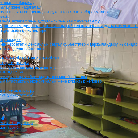
млекеттік бақылау
қылау және қадағалау
ламаттылығы саласындағы рұқсаттар және хабарламалар
ртібі
кезінде ақпараттың құпиялылығын қамтамасыз ету
йымдар мен медициналық техниканың айналымы саласындағы мемлекеттік
мацевтикалық инспекторат
ету көздері
өлемін көрсететін денсаулық сақтау субъектілерін қаржыландыру нысанда
ету көздерін пайдалану
ң объектілері мен субъектілері
ың қағидаттары
ерін қорғауды қамтамасыз ету
нтымақтастық
тымақтастықтың басымдықтары мен бағыттары
ымақтастықтың экономикалық және құқықтық негіздері
мекті ұйымдастыру
екті ұйымдастыру
емі
еттік стандарттар
ен тәртібі