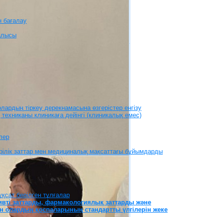
н бағалау
алысы
лардың тіркеу дерекнамасына өзгерістер енгізу
техниканы клиникаға дейінгі (клиникалық емес)
лер
дәрiлiк заттар мен медициналық мақсаттағы бұйымдарды
қсат берілген тұлғалар
ивті заттарды, фармакологиялық заттарды және
ен олардың қоспаларының стандартты үлгілерін жеке