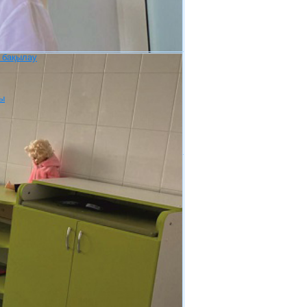
 бақылау
ры