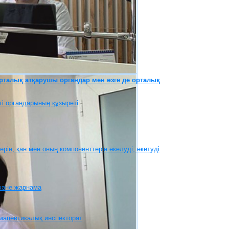
рталық атқарушы органдар мен өзге де орталық
і органдарының құзыреті
рін, қан мен оның компоненттерін әкелуді, әкетуді
 және жарнама
мацевтикалық инспекторат