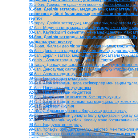
80-3-бап. Уәкілетті орган мен кеден ісі саласындағы уә
81-бап. Дәрілік заттарды, медициналық мақсаттағы 
клиникаға дейінгі (клиникалық емес) және клиникалы
тәртібі
15-тарау. Дәрілік заттардың, медициналық мақсаттағы б
82-бап. Медициналық мақсаттағы бұйымдар мен медицина
83-бап. Қауіпсіздікті сыныптау және медициналық мақсат
84-бап. Дәрілік заттарды, медициналық мақсаттағы 
қолданылуын шектеу
84-1-бап. Жалған дәрілік заттар, медициналық мақсатта
85-бап. Дәрілік заттарды фармакологиялық қадағалау жә
86-бап. Дәрілік заттар, медициналық мақсаттағы бұйымд
5-бөлім. Азаматтардың денсаулығын сақтау
16-тарау. Денсаулық сақтау саласындағы құқықтар мен мі
87-бап. Денсаулық сақтау саласындағы құқықтарды қамтам
88-бап. Азаматтардың құқықтары
89-бап. Балалардың құқықтары
90-бап. Азаматтардың, дара кәсіпкерлер мен заңды тұлға
91-бап. Пациенттердің құқықтары
92-бап. Пациенттердің міндеттері
93-бап. Медициналық көмектен бас тарту құқығы
94-бап. Азаматтардың келісімінсіз медициналық көмек кө
95-бап. Дәрігерлік құпия
17-тарау. Адамның ұрпақты болу құқықтарын қорғау
96-бап. Азаматтардың ұрпақты болу құқықтарын қорғау с
97-бап. Әйелдердің жүктілік, босану және босанғаннан ке
98-бап. Бедеуліктен емделу
99-бап. Ұрпақты болудың қосалқы әдістері мен технологи
100-бап. Суррогат ана болу кезіндегі медициналық көмек