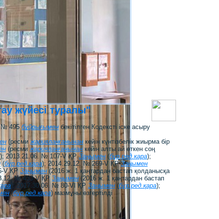
ау жүйесі туралы"
ы № 495
бұйрығымен
бекітілген Кодексті іске асыру
ен
(ресми
жарияланғанынан
кейін күнтізбелік жиырма бір
ен
(ресми
жарияланғанынан
кейiн алты ай өткен соң
); 2013.21.06. № 107-V ҚР
Заңымен
(
бұр.ред.қара
);
н
(
бұр.ред.қара
); 2014.29.12. № 269-V ҚР
Заңымен
76-V ҚР
Заңымен
(2016 ж. 1 қаңтардан бастап қолданысқа
03.12. № 433-V ҚР
Заңымен
(2016 ж. 1 қаңтардан бастап
қара
); 2017.30.06. № 80-VІ ҚР
Заңымен
(
бұр.ред.қара
);
мен
(
бұр.ред.қара
) мазмұны өзгертілді