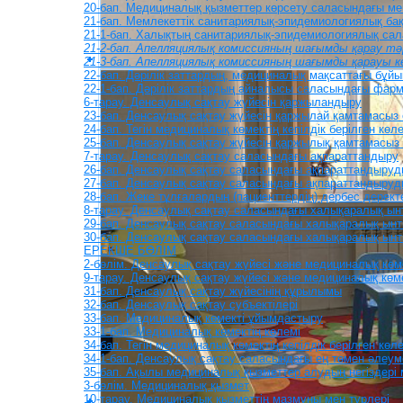
20-бап. Медициналық қызметтер көрсету саласындағы ме
21-бап. Мемлекеттік санитариялық-эпидемиологиялық ба
21-1-бап. Халықтың санитариялық-эпидемиологиялық са
21-2-бап. Апелляциялық комиссияның шағымды қарау тә
21-3-бап. Апелляциялық комиссияның шағымды қарауы 
22-бап. Дәрiлiк заттардың, медициналық мақсаттағы бұ
22-1-бап. Дәрілік заттардың айналысы саласындағы фар
6-тарау. Денсаулық сақтау жүйесін қаржыландыру
23-бап. Денсаулық сақтау жүйесін қаржылай қамтамасыз 
24-бап. Тегін медициналық көмектің кепілдік берілген к
25-бап. Денсаулық сақтау жүйесін қаржылық қамтамасыз 
7-тарау. Денсаулық сақтау саласындағы ақпараттандыру
26-бап. Денсаулық сақтау саласындағы ақпараттандыруды
27-бап. Денсаулық сақтау саласындағы ақпараттандыруд
28-бап. Жеке тұлғалардың (пациенттердің) дербес дерект
8-тарау. Денсаулық сақтау саласындағы халықаралық ы
29-бап. Денсаулық сақтау саласындағы халықаралық ын
30-бап. Денсаулық сақтау саласындағы халықаралық ынт
ЕРЕКШЕ БӨЛІМ
2-бөлім. Денсаулық сақтау жүйесі және медициналық кө
9-тарау. Денсаулық сақтау жүйесі және медициналық көм
31-бап. Денсаулық сақтау жүйесінің құрылымы
32-бап. Денсаулық сақтау субъектілері
33-бап. Медициналық көмекті ұйымдастыру
33-1-бап. Медициналық көмектің көлемі
34-бап. Тегін медициналық көмектің кепілдік берілген көл
34-1-бап. Денсаулық сақтау саласындағы ең төмен әлеум
35-бап. Ақылы медициналық қызметтер алудың негіздері м
3-бөлім. Медициналық қызмет
10-тарау. Медициналық қызметтің мазмұны мен түрлері