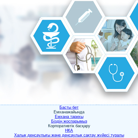
Басты бет
Емхана
жайында
Емхана тарихы
Біздің жоспарымыз
Корпоративтік басқару
НҚА
Халық денсаулығы және денсаулық сақтау жүйесі туралы