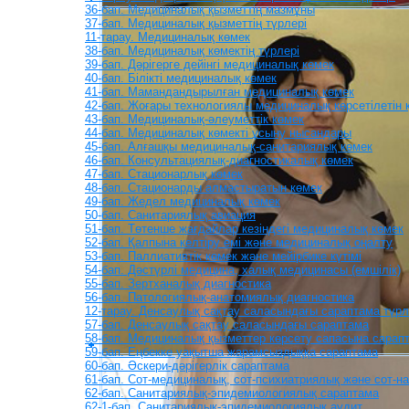
36-бап. Медициналық қызметтің мазмұны
37-бап. Медициналық қызметтің түрлері
11-тарау. Медициналық көмек
38-бап. Медициналық көмектің түрлері
39-бап. Дәрігерге дейінгі медициналық көмек
40-бап. Білікті медициналық көмек
41-бап. Мамандандырылған медициналық көмек
42-бап. Жоғары технологиялы медициналық көрсетілетін 
43-бап. Медициналық-әлеуметтік көмек
44-бап. Медициналық көмекті ұсыну нысандары
45-бап. Алғашқы медициналық-санитариялық көмек
46-бап. Консультациялық-диагностикалық көмек
47-бап. Стационарлық көмек
48-бап. Стационарды алмастыратын көмек
49-бап. Жедел медициналық көмек
50-бап. Санитариялық авиация
51-бап. Төтенше жағдайлар кезіндегі медициналық көмек
52-бап. Қалпына келтіру емі және медициналық оңалту
53-бап. Паллиативтік көмек және мейірбике күтімі
54-бап. Дәстүрлі медицина, халық медицинасы (емшілік)
55-бап. Зертханалық диагностика
56-бап. Патологиялық-анатомиялық диагностика
12-тарау. Денсаулық сақтау саласындағы сараптама түрл
57-бап. Денсаулық сақтау саласындағы сараптама
58-бап. Медициналық қызметтер көрсету сапасына сарап
59-бап. Еңбекке уақытша жарамсыздыққа сараптама
60-бап. Әскери-дәрігерлік сараптама
61-бап. Сот-медициналық, сот-психиатриялық және сот-н
62-бап. Санитариялық-эпидемиологиялық сараптама
62-1-бап. Санитариялық-эпидемиологиялық аудит