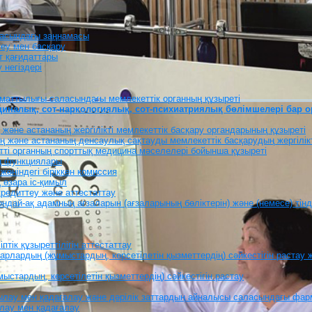
ласындағы заңнамасы
теу мен басқару
т қағидаттары
 негіздері
маттылығы саласындағы мемлекеттік органның құзыреті
циналық, сот-наркологиялық, сот-психиатриялық бөлімшелері бар о
және астананың жергілікті мемлекеттік басқару органдарының құзыреті
 және астананың денсаулық сақтауды мемлекеттік басқарудың жергілікт
тті органның спорттық медицина мәселелері бойынша құзыреті
ің функциялары
жөніндегі біріккен комиссия
 өзара іс-қимыл
кредиттеу және аттестаттау
дай-ақ адамның ағзаларын (ағзаларының бөліктерін) және (немесе) тінде
тік құзыреттілігін аттестаттау
арлардың (жұмыстардың, көрсетілетін қызметтердің) сәйкестігін растау
стардың, көрсетілетін қызметтердің) сәйкестігін растау
қылау мен қадағалау және дәрілік заттардың айналысы саласындағы фар
ылау мен қадағалау