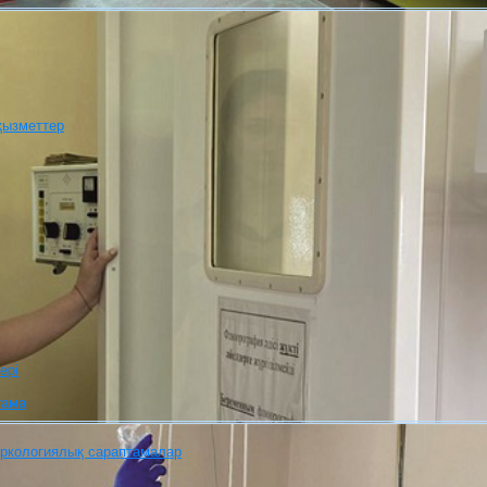
қызметтер
ері
тама
аркологиялық сараптамалар