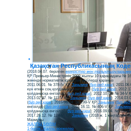
Қазақстан Республикасының Кодек
(2018.04.07. берілген
өзгерістер мен толықтыруларыме
ҚР Премьер-Министрінің 2009 жылғы 10 қарашадағы № 1
жөнінде нормативтік құқықтық актілерді қараңыз
2011.06.01. № 378-IV ҚР
Заңымен
(
бұр.ред.қара
); 2011.0
күн өткен соң қолданысқа енгізілді) (
бұр.ред.қара
); 2012.
қолданысқа енгiзiлдi) (
бұр.ред.қара
); 2012.10.07. № 34-V
2013.02.07. № 111-V ҚР
Заңымен
(
бұр.ред.қара
); 2014.03
(
бұр.ред.қара
); 2015.06.04. № 299-V ҚР
Заңымен
(
бұр.ред
енгізілді) (
бұр.ред.қара
); 2015.16.11. № 406-V ҚР
Заңымен
қолданысқа енгiзiлдi) (
бұр.ред.қара
); 2016.09.04. № 501-
2017.26.12. № 124-VІ ҚР
Заңымен
(2018 ж. 1 қаңтардан ба
Мазмұны
ЖАЛПЫ БӨЛІМ
1-бөлім. Жалпы ережелер