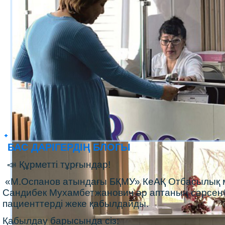
БАС ДАРІГЕРДІҢ БЛОГЫ
📣 Құрметті тұрғындар!
«М.Оспанов атындағы БҚМУ» КеАҚ Отбасылық м
Сандибек Мухамбетжанович әр аптаның сәрсенбі
пациенттерді жеке қабылдайды.
Қабылдау барысында сіз: