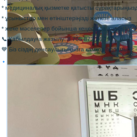
* медициналық қызметке қатысты сұрақтарыңыз
* ұсыныстар мен өтініштеріңізді жеткізе аласыз
* жеке мәселелер бойынша кеңес ала аласыз
📞 Қабылдауға жазылу: 8 705 873 34 79
💙 Біз сіздің денсаулығыңызға қамқор боламыз!