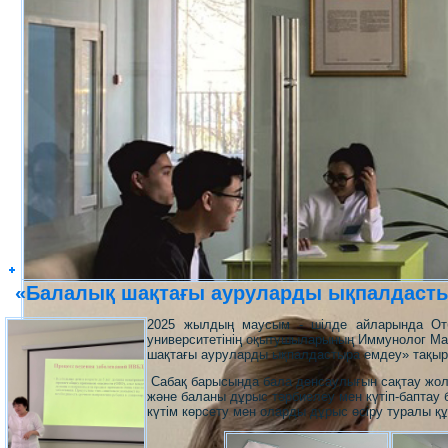
«Балалық шақтағы ауруларды ықпалдасты
2025 жылдың маусым - шілде айларында От
университетінің оқытушыларының Иммунолог М
шақтағы ауруларды ықпалдастыра емдеу» тақыры
Сабақ барысында бала денсаулығын сақтау жолд
және баланы дұрыс тәрбиелеу мен күтіп-баптау
күтім көрсету мен оларды дұрыс өсіру туралы қ