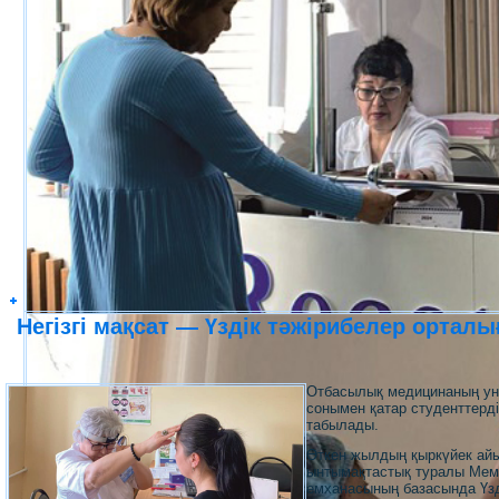
Негізгі мақсат — Үздік тәжірибелер орталы
Отбасылық медицинаның унив
сонымен қатар студенттерді
табылады.
Өткен жылдың қыркүйек айы
ынтымақтастық туралы Мемо
емханасының базасында Үзді