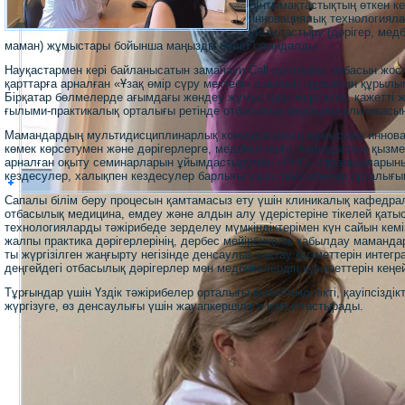
Ынтымақтастықтың өткен ке
инновациялық технологияла
ұйымдастыру (дәрігер, медб
маман) жұмыстары бойынша маңызды бөлігі орындалды.
Науқастармен кері байланысатын заманауи Сall-орталығы, отбасын жосп
қарттарға арналған «Ұзақ өмір сүру мектебі» ашылып, құрылған құры
Бірқатар бөлмелерде ағымдағы жөндеу жұмыстары жүргізіліп, қажетті 
ғылыми-практикалық орталығы ретінде отбасылық медицина клиникасы
Мамандардың мультидисциплинарлық командасының жұмысына инноваци
көмек көрсетумен және дәрігерлерге, медбикелерге, кафедралық қызмет
арналған оқыту семинарларын ұйымдастырумен «РНС» сарапшыларының
кездесулер, халықпен кездесулер барлығы үздік тәжірибелер орталығ
Сапалы білім беру процесын қамтамасыз ету үшін клиникалық кафедрал
отбасылық медицина, емдеу және алдын алу үдерістеріне тікелей қатыс
технологияларды тәжірибеде зерделеу мүмкіндіктерімен күн сайын ке
жалпы практика дәрігерлерінің, дербес мейірбикелік қабылдау маман
ты жүргізілген жаңғырту негізінде денсаулық сақтау қызметтерін интег
деңгейдегі отбасылық дәрігерлер мен медбикелердің құзыреттерін кең
Тұрғындар үшін Үздік тәжірибелер орталығы қолжетімділікті, қауіпсізді
жүргізуге, өз денсаулығы үшін жауапкершілікті қалыптастырады.