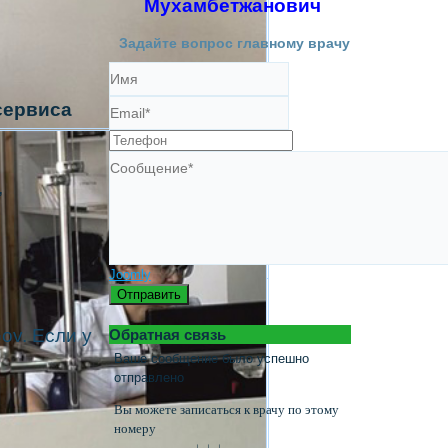
Мухамбетжанович
Задайте вопрос главному врачу
сервиса
,
Joomly
Отправить
ov. Если у
Обратная связь
Ваше сообщение было успешно
отправлено
Вы можете записаться к врачу по этому
номеру
↓ ↓ ↓