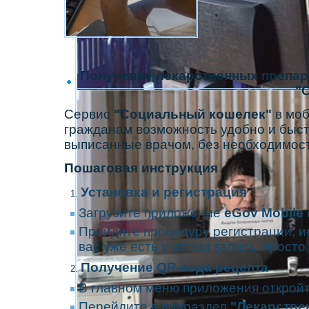
Получение лекарственных препара
"
Сервис
"Социальный кошелек"
в мо
гражданам возможность удобно и быст
выписанные врачом, без необходимос
Пошаговая инструкция
Установка и регистрация
Загрузите приложение
eGov Mobile
Пройдите процедуру регистрации, и
вас уже есть учетная запись, просто
Получение QR-кода рецепта
В главном меню приложения открой
Перейдите в подраздел
"Лекарстве