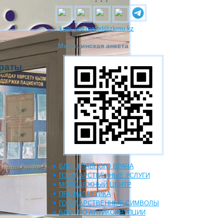
ksm_org.metod@zkmu.kz
Медицинская анкета
араты
.
БЛОГ ГЛАВНОГО ВРАЧА
ГОСУДАРСТВЕННЫЕ УСЛУГИ
МОЛОДЕЖНЫЙ ЦЕНТР
ПРОФИЛАКТИКА
ГОСУДАРСТВЕННЫЕ СИМВОЛЫ
БЛОГ ПО АНТИКОРРУПЦИИ