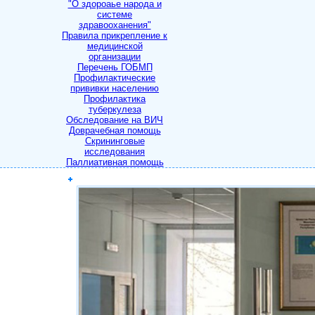
"О здороаье народа и
системе
здравооханения"
Правила прикрепление к
медицинской
организации
Перечень ГОБМП
Профилактические
прививки населению
Профилактика
туберкулеза
Обследование на ВИЧ
Доврачебная помощь
Скрининговые
исследования
Паллиативная помощь