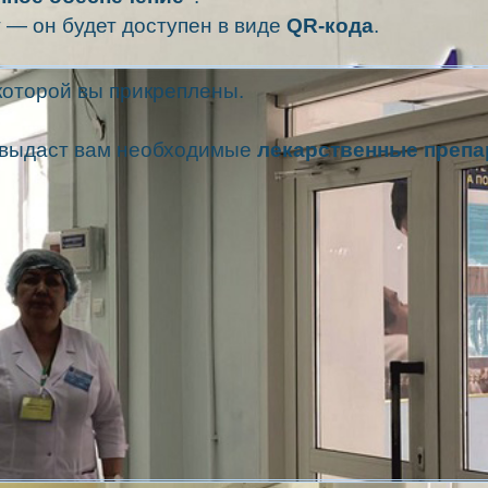
— он будет доступен в виде
QR-кода
.
 которой вы прикреплены.
и выдаст вам необходимые
лекарственные преп