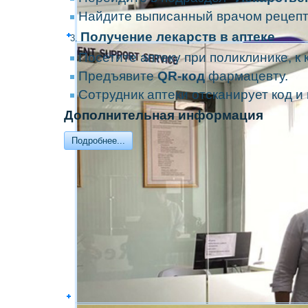
Найдите выписанный врачом рецепт 
Получение лекарств в аптеке
Посетите аптеку при поликлинике, к
Предъявите
QR-код
фармацевту.
Сотрудник аптеки отсканирует код 
Дополнительная информация
Подробнее...