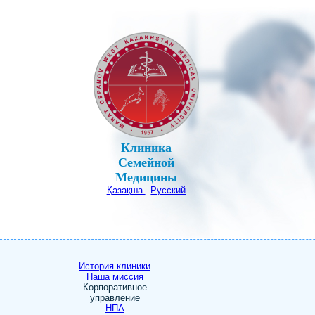
Клиника
Семейной
Медицины
Қазақша
Русский
История клиники
Наша миссия
Корпоративное
управление
НПА