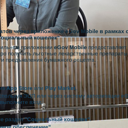
тов через приложение eGov Mobile в рамках 
Социальный кошелек"
бильном приложении
eGov Mobile
предоставляет
ро получить льготные лекарственные препараты
ти предъявления бумажного рецепта.
из
App Store
или
Play Market
.
спользуя ЭЦП или через систему авторизации eG
 выполните вход.
те раздел
"Социальный кошелек"
.
нное обеспечение"
.